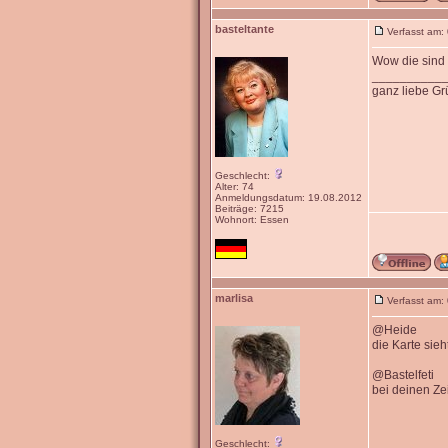
basteltante
Verfasst am:
Wow die sind 
__________
ganz liebe G
Geschlecht:
Alter: 74
Anmeldungsdatum: 19.08.2012
Beiträge: 7215
Wohnort: Essen
marlisa
Verfasst am:
@Heide
die Karte sieh
@Bastelfeti
bei deinen Ze
Geschlecht: