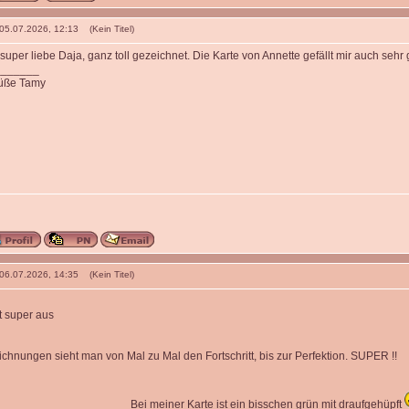
 05.07.2026, 12:13 (Kein Titel)
super liebe Daja, ganz toll gezeichnet. Die Karte von Annette gefällt mir auch sehr
_______
rüße Tamy
 06.07.2026, 14:35 (Kein Titel)
t super aus
ichnungen sieht man von Mal zu Mal den Fortschritt, bis zur Perfektion. SUPER !!
Bei meiner Karte ist ein bisschen grün mit draufgehüpft