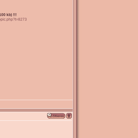
00 kb) !!!
topic.php?t=8273