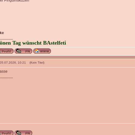
er Pinguinskizzen
cke
_______
önen Tag wünscht BAstelfeti
 05.07.2026, 10:21 (Kein Titel)
lasse
_______