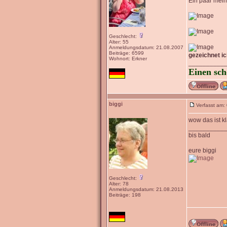
Ein paar mein
Geschlecht:
Alter: 55
Anmeldungsdatum: 21.08.2007
Beiträge: 6599
gezeichnet i
Wohnort: Erkner
__________
Einen sch
biggi
Verfasst am:
wow das ist k
__________
bis bald
eure biggi
Geschlecht:
Alter: 78
Anmeldungsdatum: 21.08.2013
Beiträge: 198