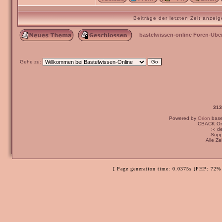
Beiträge der letzten Zeit anze
bastelwissen-online Foren-Übe
Gehe zu:
313
Powered by
Orion
bas
CBACK Ori
:-: 
Supp
Alle Z
[ Page generation time: 0.0375s (PHP: 72% 