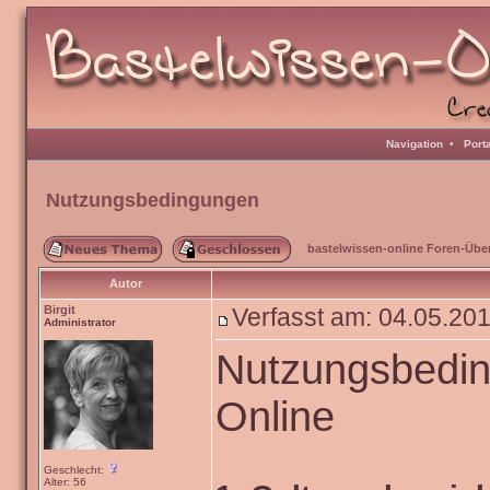
Navigation
•
Port
Nutzungsbedingungen
bastelwissen-online Foren-Übe
Autor
Birgit
Verfasst am: 04.05.2
Administrator
Nutzungsbedin
Online
Geschlecht:
Alter: 56