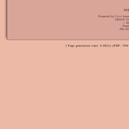
313
Powered by
Orion
bas
CBACK Ori
:-: 
Supp
Alle Z
[ Page generation time: 0.0621s (PHP: 70% 