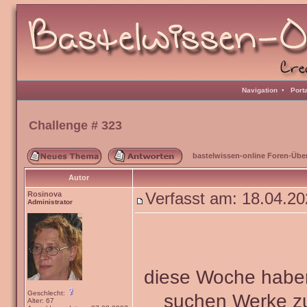
Navigation
•
Port
Challenge # 323
bastelwissen-online Foren-Übe
Autor
Rosinova
Verfasst am: 18.04.2
Administrator
diese Woche haben 
Geschlecht:
suchen Werke 
Alter: 67