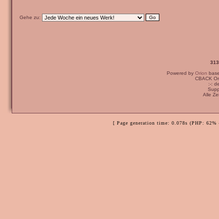
Gehe zu:
313
Powered by
Orion
bas
CBACK Ori
:-: 
Supp
Alle Z
[ Page generation time: 0.078s (PHP: 62% 