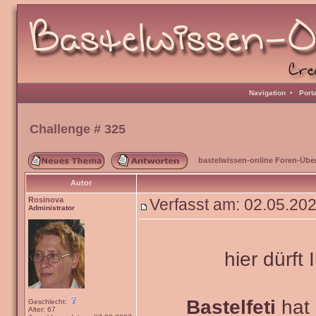
Navigation
•
Port
Challenge # 325
bastelwissen-online Foren-Übe
Autor
Rosinova
Verfasst am: 02.05.20
Administrator
hier dürft 
Bastelfeti
hat 
Geschlecht:
Alter: 67