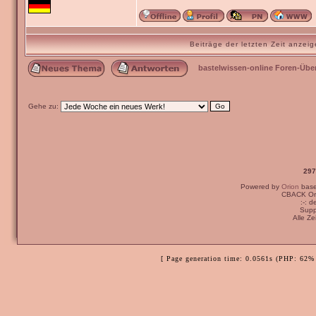
Beiträge der letzten Zeit anze
bastelwissen-online Foren-Übe
Gehe zu:
297
Powered by
Orion
bas
CBACK Ori
:-: 
Supp
Alle Z
[ Page generation time: 0.0561s (PHP: 62% 