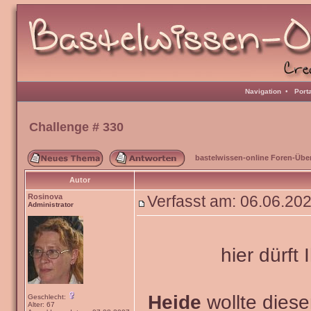
Navigation
•
Port
Challenge # 330
bastelwissen-online Foren-Übe
Autor
Rosinova
Verfasst am: 06.06.20
Administrator
hier dürft 
Heide
wollte dies
Geschlecht:
Alter: 67