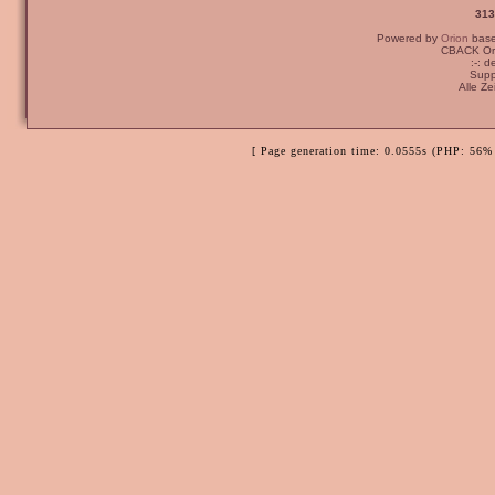
313
Powered by
Orion
bas
CBACK Ori
:-: 
Supp
Alle Z
[ Page generation time: 0.0555s (PHP: 56% 