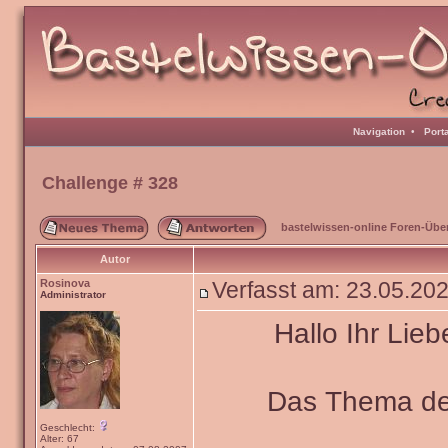
Navigation
•
Port
Challenge # 328
bastelwissen-online Foren-Übe
Autor
Rosinova
Verfasst am: 23.05.20
Administrator
Hallo Ihr Lieb
Das Thema de
Geschlecht:
Alter: 67