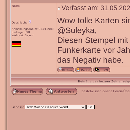
Blum
Verfasst am: 31.05.202
Wow tolle Karten si
Geschlecht:
@Suleyka,
Anmeldungsdatum: 01.04.2018
Beiträge: 590
Wohnort: Bayern
Diesen Stempel mit 
Funkerkarte vor Ja
das Negativ habe.
Beiträge der letzten Zeit anze
bastelwissen-online Foren-Übe
Gehe zu: