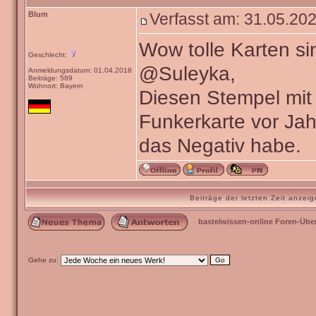
Blum
Verfasst am: 31.05.202
Wow tolle Karten si
Geschlecht:
@Suleyka,
Anmeldungsdatum: 01.04.2018
Beiträge: 589
Wohnort: Bayern
Diesen Stempel mit 
Funkerkarte vor Ja
das Negativ habe.
Beiträge der letzten Zeit anze
bastelwissen-online Foren-Übe
Gehe zu: