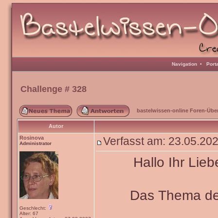
Navigation
•
Port
Challenge # 328
bastelwissen-online Foren-Übe
Autor
Rosinova
Verfasst am: 23.05.20
Administrator
Hallo Ihr Lieb
Das Thema de
Geschlecht:
Alter: 67