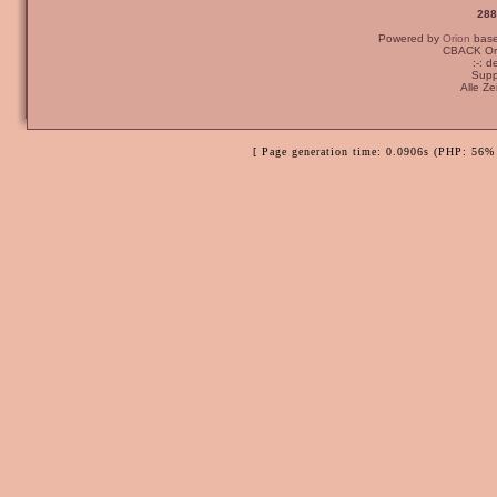
288
Powered by
Orion
bas
CBACK Ori
:-: 
Supp
Alle Z
[ Page generation time: 0.0906s (PHP: 56% 