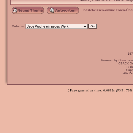
Beiträge der letzten Zeit anze
bastelwissen-online Foren-Übe
Gehe zu:
297
Powered by
Orion
bas
CBACK Ori
:-: 
Supp
Alle Z
[ Page generation time: 0.0662s (PHP: 70% 