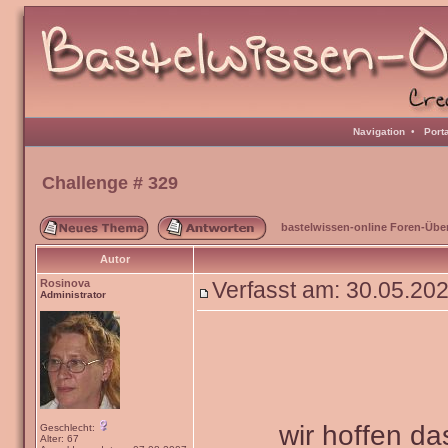
Navigation
•
Port
Challenge # 329
bastelwissen-online Foren-Übe
Autor
Rosinova
Verfasst am: 30.05.20
Administrator
wir hoffen da
Geschlecht:
Alter: 67