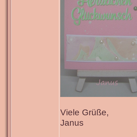
Viele Grüße,
Janus
_______________