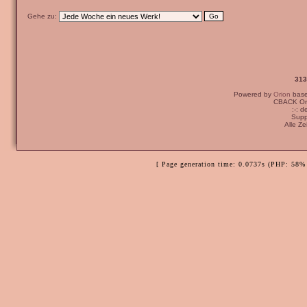
Gehe zu:
313
Powered by
Orion
bas
CBACK Ori
:-: 
Supp
Alle Z
[ Page generation time: 0.0737s (PHP: 58% 