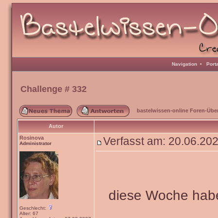
Navigation
•
Port
Challenge # 332
bastelwissen-online Foren-Übe
Autor
Rosinova
Verfasst am: 20.06.20
Administrator
diese Woche habe
Geschlecht:
Alter: 67