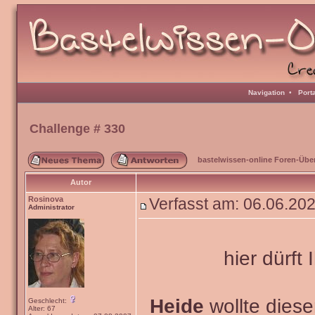
Navigation
•
Port
Challenge # 330
bastelwissen-online Foren-Übe
Autor
Rosinova
Verfasst am: 06.06.20
Administrator
hier dürft 
Heide
wollte dies
Geschlecht:
Alter: 67