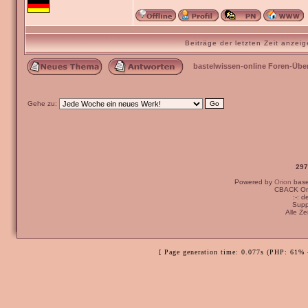
Beiträge der letzten Zeit anze
bastelwissen-online Foren-Übe
Gehe zu:
297
Powered by
Orion
bas
CBACK Ori
:-: 
Supp
Alle Z
[ Page generation time: 0.077s (PHP: 61% 